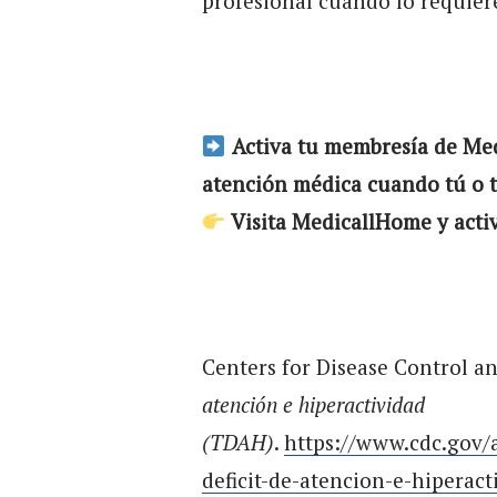
profesional cuando lo requier
Activa tu membresía de Med
atención médica cuando tú o tu
Visita MedicallHome y activ
Centers for Disease Control an
atención e hiperactividad
(TDAH)
.
https://www.cdc.gov/a
deficit-de-atencion-e-hiperac