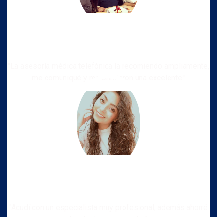
"La asesoría médica telefónica la recomiendo ampliamente,
me comuniqué y me brindaron una excelente."
"Acudí con un especialista muy profesional, además ahorré