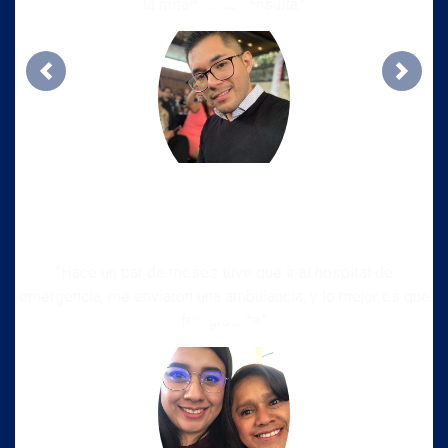
la mitad en la consulta."
Previous
Next
"Hace un par de meses tuve que ir al hospital de
emergencia, me enviaron una ambulancia, y lo mejor es que
fue gratuita."