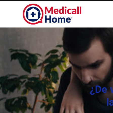
¿De 
l