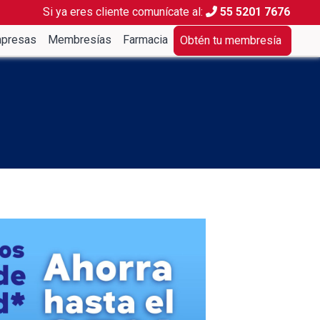
Si ya eres cliente comunícate al:
55 5201 7676
presas
Membresías
Farmacia
Obtén tu membresía